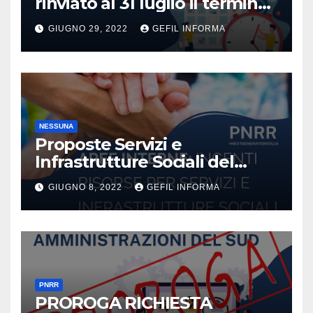
rinviato al 31 luglio il termine
di approvazione del bilancio
GIUGNO 29, 2022
GEFIL INFORMA
di previsione dell’anno 2022
dei Comuni.
NESSUNA
Proposte Servizi e
Infrastrutture Sociali del
PNRR
GIUGNO 8, 2022
GEFIL INFORMA
PNRR
PROROGA RICHIESTA