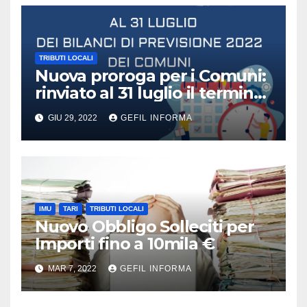
TRIBUTI LOCALI
Nuova proroga per i Comuni:
rinviato al 31 luglio il termine
di approvazione del bilancio
GIU 29, 2022
GEFIL INFORMA
di previsione dell’anno 2022
dei Comuni.
IMU
TARI
TRIBUTI LOCALI
Nuovo Obbligo Solleciti per
Importi fino a 10mila €
MAR 7, 2022
GEFIL INFORMA