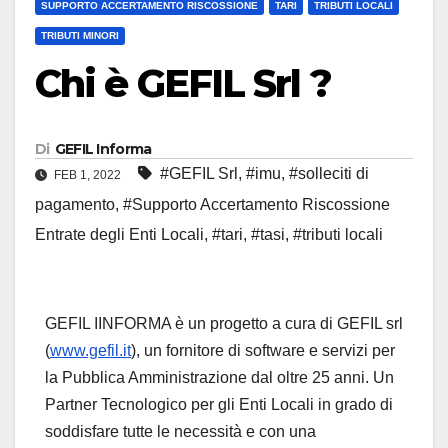
SUPPORTO ACCERTAMENTO RISCOSSIONE
TARI
TRIBUTI LOCALI
TRIBUTI MINORI
Chi è GEFIL Srl ?
Di
GEFIL Informa
#GEFIL Srl
,
#imu
,
#solleciti di
FEB 1, 2022
pagamento
,
#Supporto Accertamento Riscossione
Entrate degli Enti Locali
,
#tari
,
#tasi
,
#tributi locali
GEFIL IINFORMA è un progetto a cura di GEFIL srl
(
www.gefil.it
), un fornitore di software e servizi per
la Pubblica Amministrazione dal oltre 25 anni. Un
Partner Tecnologico per gli Enti Locali in grado di
soddisfare tutte le necessità e con una