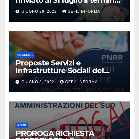
rinviato al 31 luglio il termine
di approvazione del bilancio
GIUGNO 29, 2022
GEFIL INFORMA
di previsione dell’anno 2022
dei Comuni.
NESSUNA
Proposte Servizi e
Infrastrutture Sociali del
PNRR
GIUGNO 8, 2022
GEFIL INFORMA
PNRR
PROROGA RICHIESTA