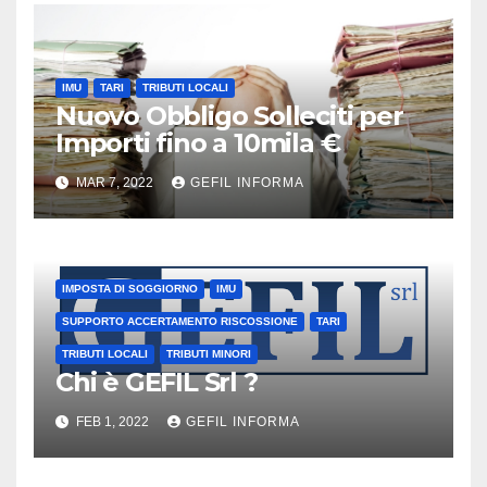
IMU
TARI
TRIBUTI LOCALI
Nuovo Obbligo Solleciti per
Importi fino a 10mila €
MAR 7, 2022
GEFIL INFORMA
IMPOSTA DI SOGGIORNO
IMU
SUPPORTO ACCERTAMENTO RISCOSSIONE
TARI
TRIBUTI LOCALI
TRIBUTI MINORI
Chi è GEFIL Srl ?
FEB 1, 2022
GEFIL INFORMA