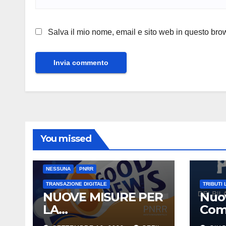
Salva il mio nome, email e sito web in questo br
You missed
NESSUNA
PNRR
TRANSAZIONE DIGITALE
TRIBUTI 
NUOVE MISURE PER
Nuov
LA
Comu
DIGITALIZZAZIONE
31 l