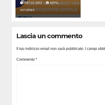
DIGITALIZZAZIONE
SET 13, 2022
GEFIL
PA
INFORMA
Lascia un commento
Il tuo indirizzo email non sarà pubblicato.
I campi obb
Commento
*