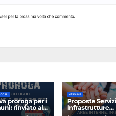
owser per la prossima volta che commento.
LOCALI
NESSUNA
a proroga per i
Proposte Servizi
ni: rinviato al
Infrastrutture
uglio il termine di
Sociali del PNR