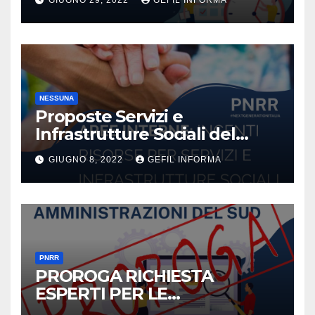
GIUGNO 29, 2022
GEFIL INFORMA
di previsione dell’anno 2022
dei Comuni.
NESSUNA
Proposte Servizi e
Infrastrutture Sociali del
PNRR
GIUGNO 8, 2022
GEFIL INFORMA
PNRR
PROROGA RICHIESTA
ESPERTI PER LE
AMMINISTRAZIONI LOCALI