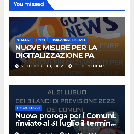
You missed
NESSUNA
PNRR
TRANSAZIONE DIGITALE
NUOVE MISURE PER LA
DIGITALIZZAZIONE PA
SETTEMBRE 13, 2022
GEFIL INFORMA
TRIBUTI LOCALI
Nuova proroga per i Comuni:
rinviato al 31 luglio il termine
di approvazione del bilancio