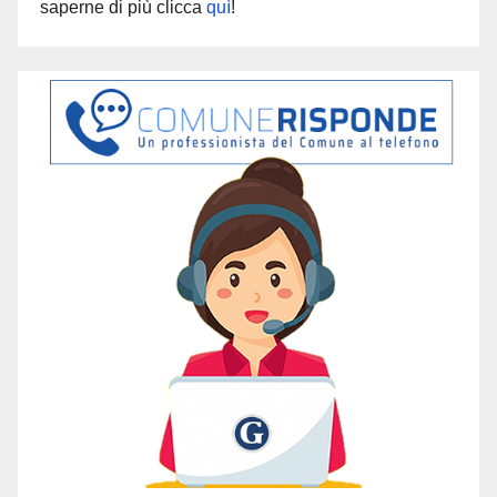
saperne di più clicca
quì
!